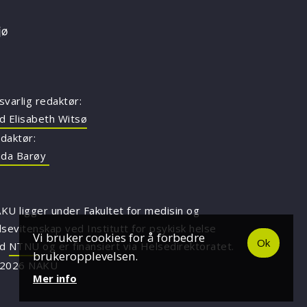
svarlig redaktør:
d Elisabeth Witsø
daktør:
nda Barøy
KU ligger under Fakultet for medisin og
lsevitenskap ved Institutt for psykisk helse
Vi bruker cookies for å forbedre
Ok
ed
NTNU
og er finansiert via Helsedirektoratet.
brukeropplevelsen.
2026 NAKU
Mer info