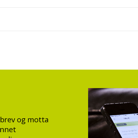
sbrev og motta
annet