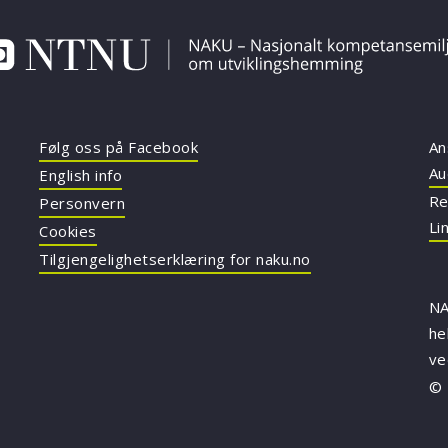
Følg oss på Facebook
An
Au
English info
Re
Personvern
Li
Cookies
Tilgjengelighetserklæring for naku.no
NA
he
v
© 