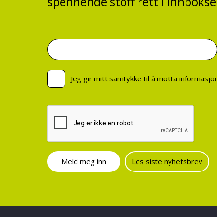
spennende stoff rett i innbokse
Jeg gir mitt samtykke til å motta informasj
Les siste nyhetsbrev