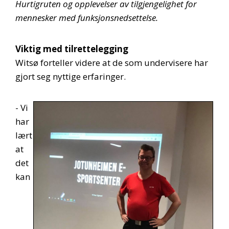
Hurtigruten og opplevelser av tilgjengelighet for
mennesker med funksjonsnedsettelse.
Viktig med tilrettelegging
Witsø forteller videre at de som undervisere har
gjort seg nyttige erfaringer.
- Vi
har
lært
at
det
kan