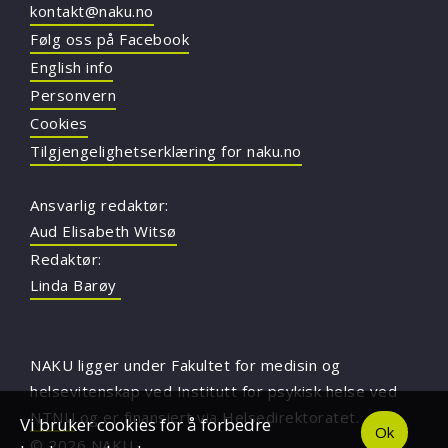
kontakt@naku.no
Følg oss på Facebook
English info
Personvern
Cookies
Tilgjengelighetserklæring for naku.no
Ansvarlig redaktør:
Aud Elisabeth Witsø
Redaktør:
Linda Barøy
NAKU ligger under Fakultet for medisin og
helsevitenskap ved Institutt for psykisk helse ved
NTNU
og er finansiert via Helsedirektoratet.
Vi bruker cookies for å forbedre
Ok
© 2026 NAKU