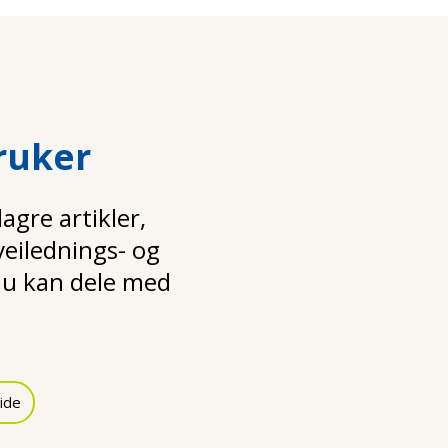
ruker
gre artikler,
 veilednings- og
u kan dele med
ide