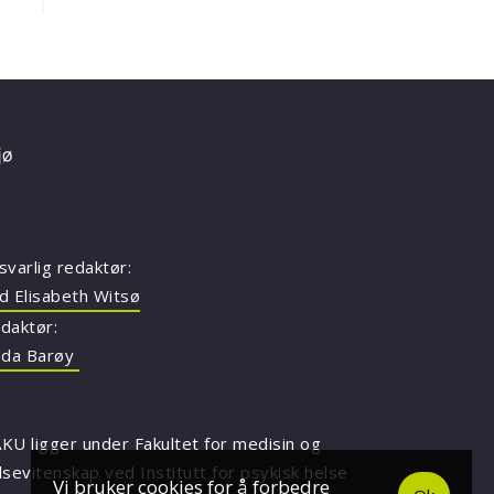
svarlig redaktør:
d Elisabeth Witsø
daktør:
nda Barøy
KU ligger under Fakultet for medisin og
lsevitenskap ved Institutt for psykisk helse
Vi bruker cookies for å forbedre