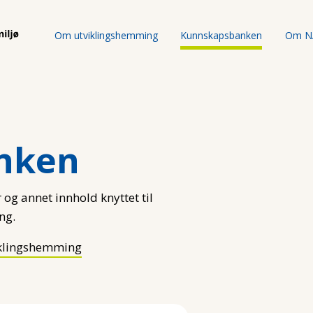
Om utviklingshemming
Kunnskapsbanken
Om N
nken
 og annet innhold knyttet til
ng.
klingshemming