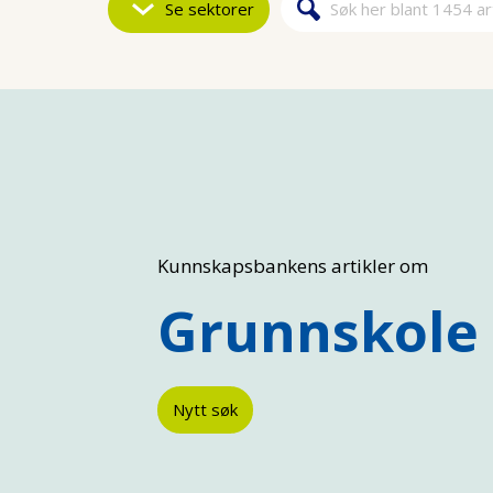
Se sektorer
Søk
Søkeskjem
Kunnskapsbankens artikler om
Grunnskole
Nytt søk