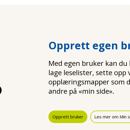
Opprett egen b
Med egen bruker kan du la
lage leselister, sette opp
opplæringsmapper som d
andre på «min side».
Opprett bruker
Les mer om Min s