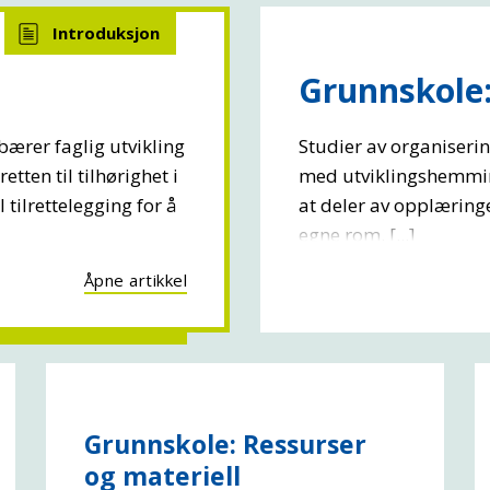
Grunnskole:
ærer faglig utvikling
Studier av organiseri
tten til tilhørighet i
med utviklingshemming
l tilrettelegging for å
at deler av opplæringe
egne rom. [...]
Åpne artikkel
Grunnskole: Ressurser
og materiell