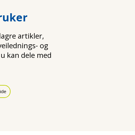
ruker
gre artikler,
 veilednings- og
u kan dele med
ide