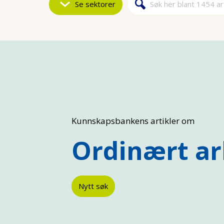
Se sektorer
Søk
Søkeskjem
Kunnskapsbankens artikler om
Ordinært ar
Nytt søk