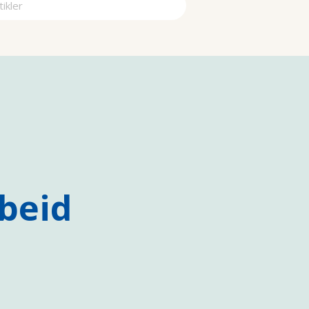
a
beid