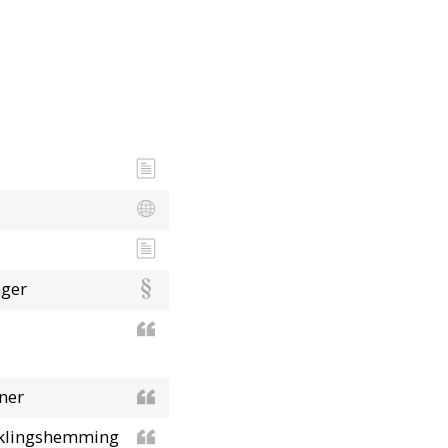
nger
ner
iklingshemming