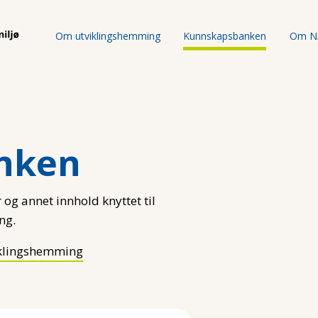
Om utviklingshemming
Kunnskapsbanken
Om N
nken
 og annet innhold knyttet til
ng.
klingshemming