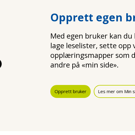
Opprett egen b
Med egen bruker kan du la
lage leselister, sette opp
opplæringsmapper som d
andre på «min side».
Opprett bruker
Les mer om Min s