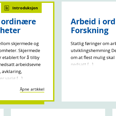
i ordinære
Arbeid i or
heter
Forskning
mellom skjermede og
Statlig føringer om ar
somheter. Skjermede
utviklingshemming Det
 etablert for å tilby
om at flest mulig skal
nedsatt arbeidsevne
nedsatt [...]
 avklaring,
er varig [...]
Åpne artikkel