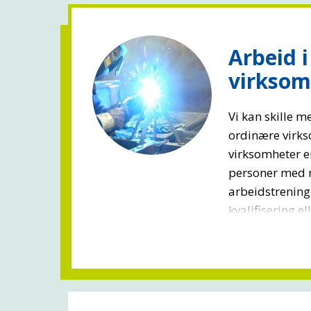
Arbeid 
virksom
Vi kan skille 
ordinære virk
virksomheter er
personer med 
arbeidstrening,
kvalifisering ell