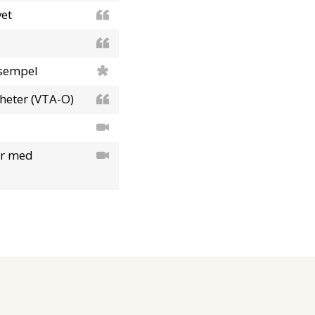
vet
ksempel
mheter (VTA-O)
er med