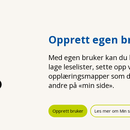
Opprett egen b
Med egen bruker kan du la
lage leselister, sette opp
opplæringsmapper som d
andre på «min side».
Opprett bruker
Les mer om Min s