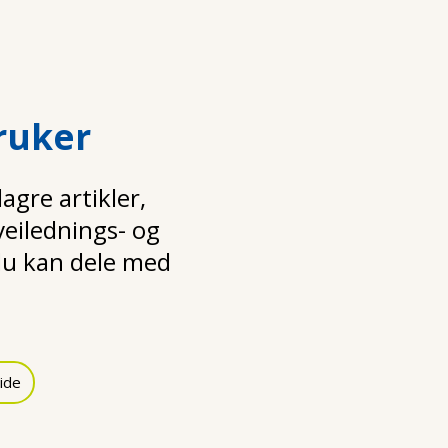
ruker
gre artikler,
 veilednings- og
u kan dele med
ide