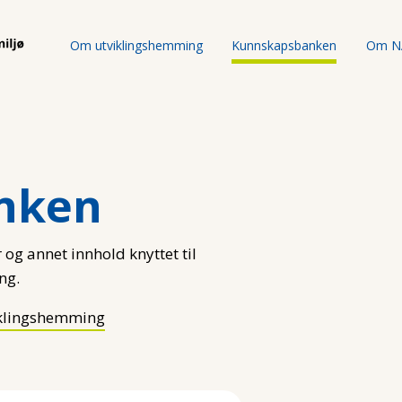
Om utviklingshemming
Kunnskapsbanken
Om N
nken
 og annet innhold knyttet til
ng.
klingshemming