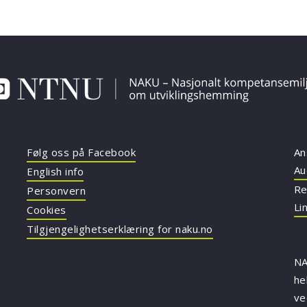
Følg oss på Facebook
An
Au
English info
Re
Personvern
Li
Cookies
Tilgjengelighetserklæring for naku.no
NA
he
v