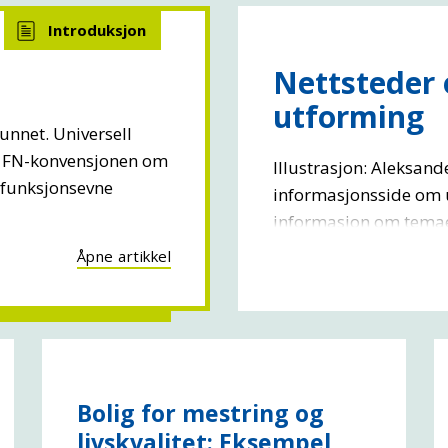
Nettsteder 
utforming
unnet. Universell
. FN-konvensjonen om
Illustrasjon: Aleksan
 funksjonsevne
informasjonsside om u
informasjon om temaet
Åpne artikkel
Bolig for mestring og
livskvalitet: Eksempel