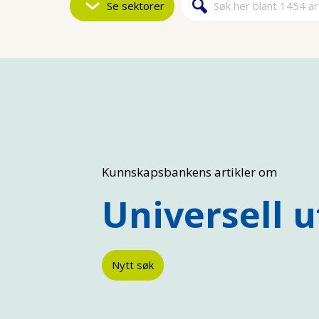
Se sektorer
Søk
Søkeskjem
Kunnskapsbankens artikler om
Universell 
Nytt søk