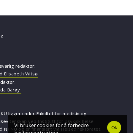
svarlig redaktør:
d Elisabeth Witsø
daktør:
nda Barøy
KU ligger under Fakultet for medisin og
lsevitenskap ved Institutt for psykisk helse
Vi bruker cookies for å forbedre
Ok
ed
NTNU
og er finansiert via Helsedirektoratet.