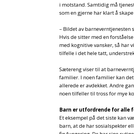
i motstand. Samtidig må tjene
som en gjerne har klart å skape 
– Bildet av barneverntjenesten s
Hvis de sitter med en forståelse
med kognitive vansker, så har vi
tilfelle i det hele tatt, understr
Sætereng viser til at barnevern
familier. I noen familier kan d
allerede er avdekket. Andre gang
noen tilfeller til tross for mye 
Barn er utfordrende for alle 
Et eksempel på det siste kan væ
barn, at de har sosialspekter el
fin fungering. De har sine rutin