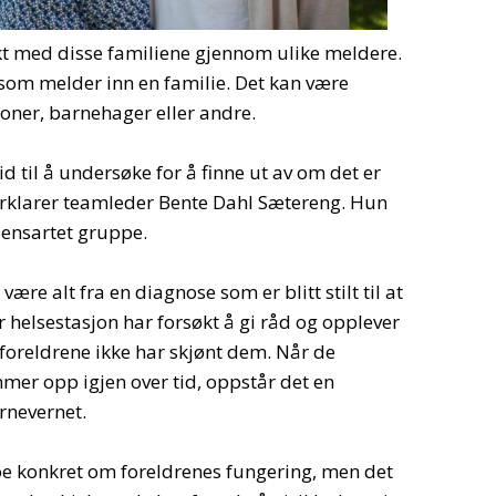
kt med disse familiene gjennom ulike meldere.
e som melder inn en familie. Det kan være
joner, barnehager eller andre.
d til å undersøke for å finne ut av om det er
forklarer teamleder Bente Dahl Sætereng. Hun
n ensartet gruppe.
re alt fra en diagnose som er blitt stilt til at
 helsestasjon har forsøkt å gi råd og opplever
t foreldrene ikke har skjønt dem. Når de
er opp igjen over tid, oppstår det en
rnevernet.
 noe konkret om foreldrenes fungering, men det