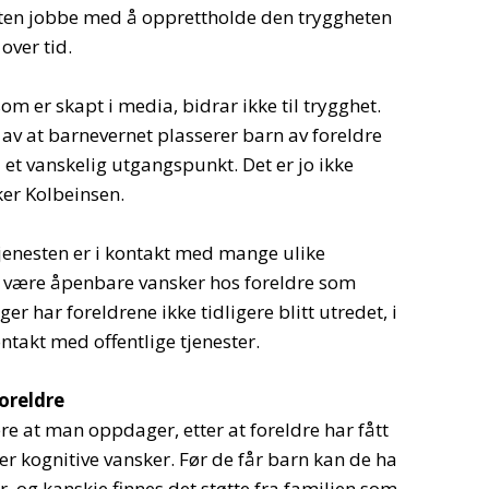
sten jobbe med å opprettholde den tryggheten
over tid.
om er skapt i media, bidrar ikke til trygghet.
 av at barnevernet plasserer barn av foreldre
 et vanskelig utgangspunkt. Det er jo ikke
eker Kolbeinsen.
tjenesten er i kontakt med mange ulike
et være åpenbare vansker hos foreldre som
er har foreldrene ikke tidligere blitt utredet, i
kontakt med offentlige tjenester.
foreldre
re at man oppdager, etter at foreldre har fått
ler kognitive vansker. Før de får barn kan de ha
er, og kanskje finnes det støtte fra familien som