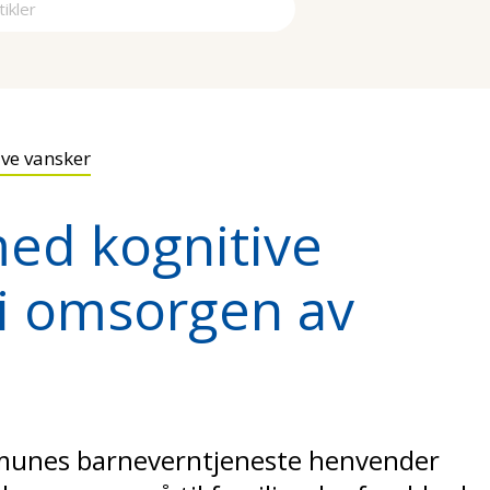
a
ive vansker
med kognitive
i omsorgen av
munes barneverntjeneste henvender