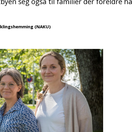
yen seg også til familier der foreldre h
iklingshemming (NAKU)