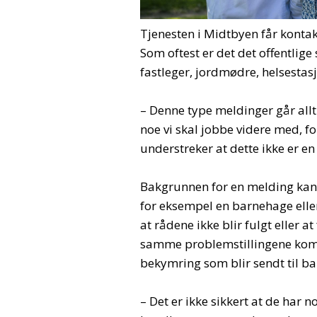
Tjenesten i Midtbyen får konta
Som oftest er det det offentlig
fastleger, jordmødre, helsestas
– Denne type meldinger går allti
noe vi skal jobbe videre med, 
understreker at dette ikke er e
Bakgrunnen for en melding kan væ
for eksempel en barnehage eller
at rådene ikke blir fulgt eller a
samme problemstillingene komm
bekymring som blir sendt til ba
– Det er ikke sikkert at de har