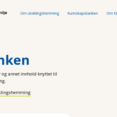
Om utviklingshemming
Kunnskapsbanken
Om N
nken
 og annet innhold knyttet til
ng.
klingshemming