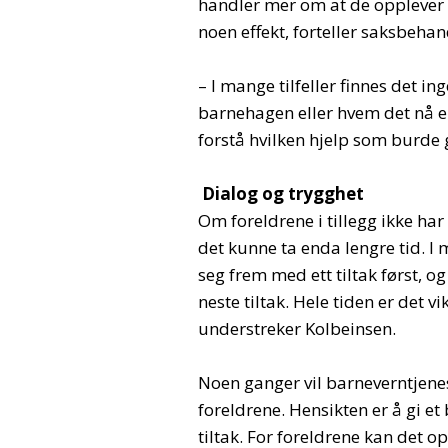
handler mer om at de opplever at
noen effekt, forteller saksbehan
– I mange tilfeller finnes det in
barnehagen eller hvem det nå er
forstå hvilken hjelp som burde gi
Dialog og trygghet
Om foreldrene i tillegg ikke ha
det kunne ta enda lengre tid. I
seg frem med ett tiltak først, o
neste tiltak. Hele tiden er det v
understreker Kolbeinsen.
Noen ganger vil barneverntjene
foreldrene. Hensikten er å gi et
tiltak. For foreldrene kan det 