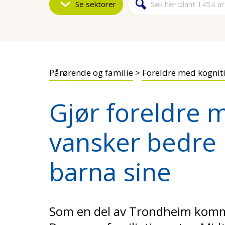
Se sektorer
Søk
Søkeskjem
Pårørende og familie
>
Foreldre med kognit
Gjør foreldre 
vansker bedre 
barna sine
Som en del av Trondheim kom