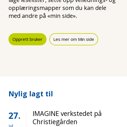
opplæringsmapper som du kan dele
med andre på «min side».
Opprett bruker
Les mer om Min side
Nylig lagt til
IMAGINE verkstedet på
27
Christiegården
jul