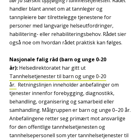
bør få særskilt oppfølging i tannhelsetjenesten.
Rådet
handler blant annet om at tannleger og
tannpleiere bør tilrettelegge tjenestene for
personer med langvarige helseutfordringer,
habilitering- eller rehabiliteringsbehov. Rådet sier
også noe om hvordan rådet praktisk kan følges.
Nasjonale falig råd (barn og unge 0-20
år):
Helsedirektoratet har gitt ut
Tannhelsetjenester til barn og unge 0-20
år.
Retningslinjen inneholder anbefalinger om
tjenester innenfor forebygging, diagnostikk,
behandling, organisering og samarbeid eller
samhandling. Målgruppen er barn og unge 0–20 år.
Anbefalingene retter seg primært mot ansvarlige
for den offentlige tannhelsetjenesten og
tannhelsepersonell som yter tannhelsetjenester til