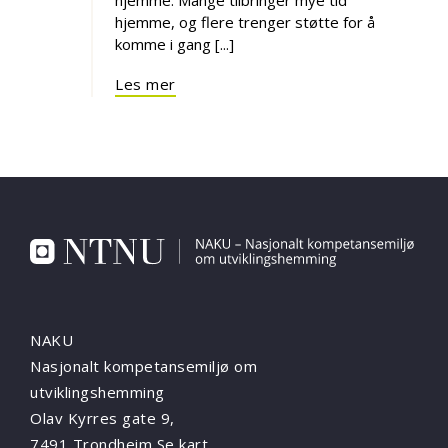
hjemme, og flere trenger støtte for å
komme i gang [...]
Les mer
NAKU
Nasjonalt kompetansemiljø om
utviklingshemming
Olav Kyrres gate 9,
7491 Trondheim
Se kart