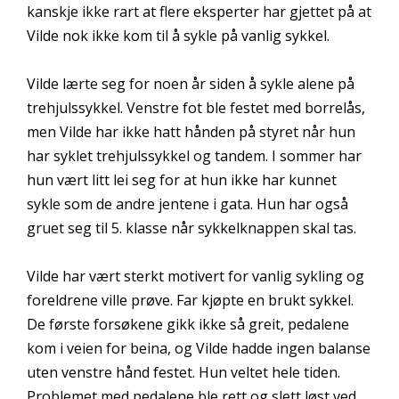
kanskje ikke rart at flere eksperter har gjettet på at
Vilde nok ikke kom til å sykle på vanlig sykkel.
Vilde lærte seg for noen år siden å sykle alene på
trehjulssykkel. Venstre fot ble festet med borrelås,
men Vilde har ikke hatt hånden på styret når hun
har syklet trehjulssykkel og tandem. I sommer har
hun vært litt lei seg for at hun ikke har kunnet
sykle som de andre jentene i gata. Hun har også
gruet seg til 5. klasse når sykkelknappen skal tas.
Vilde har vært sterkt motivert for vanlig sykling og
foreldrene ville prøve. Far kjøpte en brukt sykkel.
De første forsøkene gikk ikke så greit, pedalene
kom i veien for beina, og Vilde hadde ingen balanse
uten venstre hånd festet. Hun veltet hele tiden.
Problemet med pedalene ble rett og slett løst ved