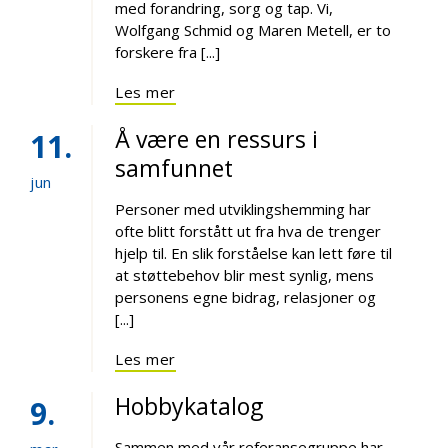
med forandring, sorg og tap. Vi,
Wolfgang Schmid og Maren Metell, er to
forskere fra [...]
Les mer
Å være en ressurs i
11
samfunnet
jun
Personer med utviklingshemming har
ofte blitt forstått ut fra hva de trenger
hjelp til. En slik forståelse kan lett føre til
at støttebehov blir mest synlig, mens
personens egne bidrag, relasjoner og
[...]
Les mer
Hobbykatalog
9
Sammen med vår referansegruppe har