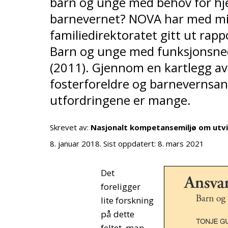
barn og unge med behov for hjel
barnevernet? NOVA har med mid
familiedirektoratet gitt ut rapp
Barn og unge med funksjonsned
(2011). Gjennom en kartlegg av 
fosterforeldre og barnevernsan
utfordringene er mange.
Skrevet av:
Nasjonalt kompetansemiljø om utv
8. januar 2018
. Sist oppdatert:
8. mars 2021
Det
foreligger
lite forskning
på dette
feltet, man