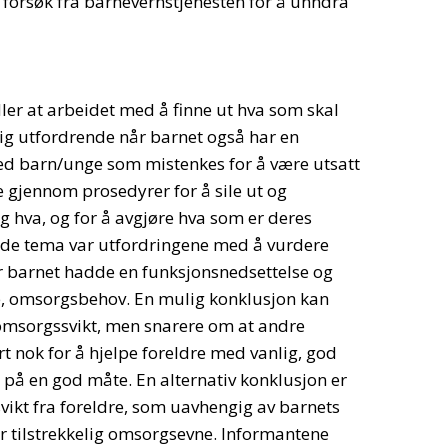
t forsøk fra barnevernstjenesten for å unndra
ler at arbeidet med å finne ut hva som skal
lig utfordrende når barnet også har en
ed barn/unge som mistenkes for å være utsatt
e gjennom prosedyrer for å sile ut og
 hva, og for å avgjøre hva som er deres
nde tema var utfordringene med å vurdere
r barnet hadde en funksjonsnedsettelse og
tore, omsorgsbehov. En mulig konklusjon kan
 omsorgssvikt, men snarere om at andre
ort nok for å hjelpe foreldre med vanlig, god
 på en god måte. En alternativ konklusjon er
svikt fra foreldre, som uavhengig av barnets
r tilstrekkelig omsorgsevne. Informantene