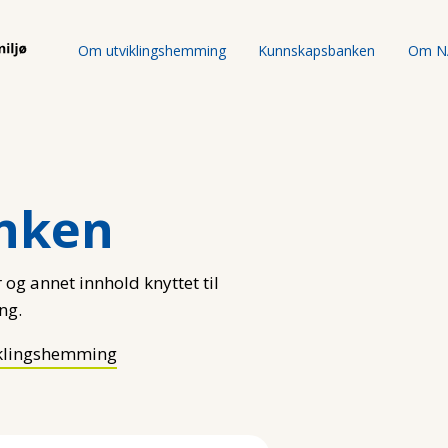
Om utviklingshemming
Kunnskapsbanken
Om N
nken
 og annet innhold knyttet til
ng.
klingshemming