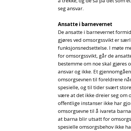
å trekke, og de så på det som e
seg ansvar.
Ansatte i barnevernet
De ansatte i barnevernet formid
gjøres ved omsorgssvikt er sær
funksjonsnedsettelse. I møte m
for omsorgssvikt, går de ansatt
bestemme om noe skal gjøres og
ansvar og ikke. Et gjennomgåe
omsorgsevnen til foreldrene nå
spesielle, og til tider svært s
være at det ikke dreier seg om
offentlige instanser ikke har gj
omsorgsevne til å ivareta barna
at barna blir utsatt for omsorg
spesielle omsorgsbehov ikke ha