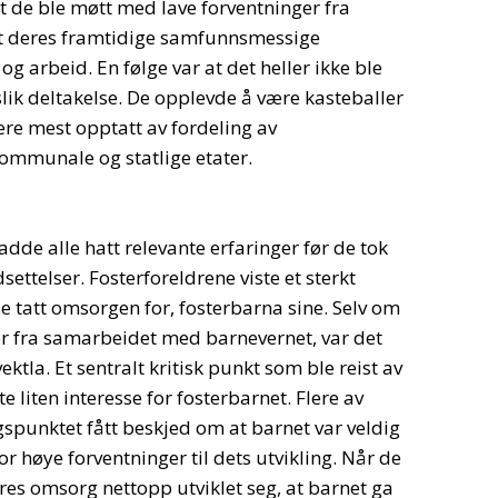
t de ble møtt med lave forventninger fra
dt deres framtidige samfunnsmessige
og arbeid. En følge var at det heller ikke ble
 slik deltakelse. De opplevde å være kasteballer
re mest opptatt av fordeling av
ommunale og statlige etater.
de alle hatt relevante erfaringer før de tok
ettelser. Fosterforeldrene viste et sterkt
 tatt omsorgen for, fosterbarna sine. Selv om
er fra samarbeidet med barnevernet, var det
ektla. Et sentralt kritisk punkt som ble reist av
e liten interesse for fosterbarnet. Flere av
spunktet fått beskjed om at barnet var veldig
or høye forventninger til dets utvikling. Når de
es omsorg nettopp utviklet seg, at barnet ga