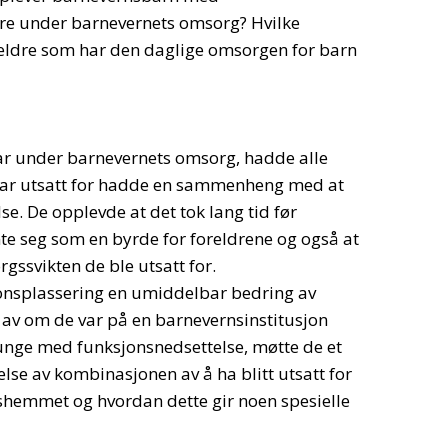
ære under barnevernets omsorg? Hvilke
reldre som har den daglige omsorgen for barn
ar under barnevernets omsorg, hadde alle
var utsatt for hadde en sammenheng med at
e. De opplevde at det tok lang tid før
te seg som en byrde for foreldrene og også at
rgssvikten de ble utsatt for.
sjonsplassering en umiddelbar bedring av
 av om de var på en barnevernsinstitusjon
g unge med funksjonsnedsettelse, møtte de et
else av kombinasjonen av å ha blitt utsatt for
hemmet og hvordan dette gir noen spesielle