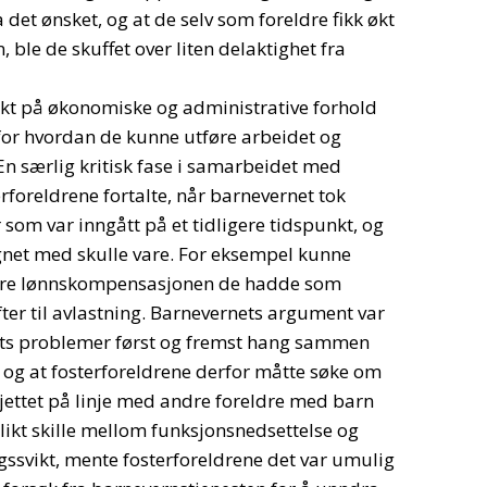
 det ønsket, og at de selv som foreldre fikk økt
 ble de skuffet over liten delaktighet fra
vekt på økonomiske og administrative forhold
or hvordan de kunne utføre arbeidet og
En særlig kritisk fase i samarbeidet med
erforeldrene fortalte, når barnevernet tok
er som var inngått på et tidligere tidspunkt, og
net med skulle vare. For eksempel kunne
sere lønnskompensasjonen de hadde som
ifter til avlastning. Barnevernets argument var
nets problemer først og fremst hang sammen
 og at fosterforeldrene derfor måtte søke om
sjettet på linje med andre foreldre med barn
likt skille mellom funksjonsnedsettelse og
svikt, mente fosterforeldrene det var umulig