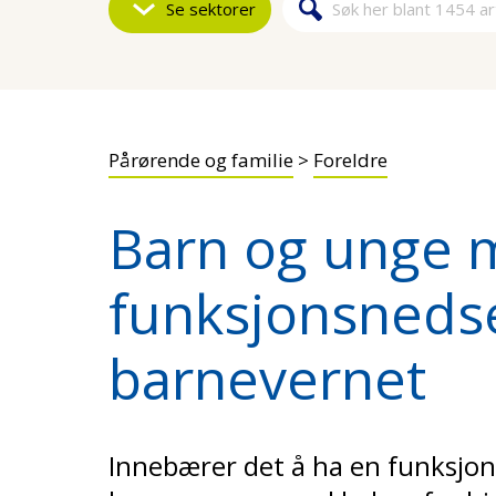
Se sektorer
Søk
Søkeskjem
Pårørende og familie
>
Foreldre
Barn og unge 
funksjonsnedse
barnevernet
Innebærer det å ha en funksjon