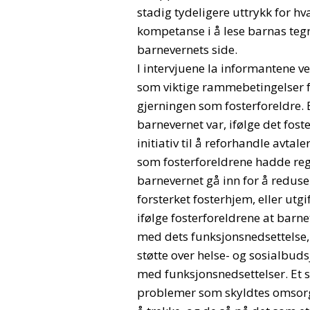
stadig tydeligere uttrykk for hva
kompetanse i å lese barnas tegn,
barnevernets side.
I intervjuene la informantene 
som viktige rammebetingelser f
gjerningen som fosterforeldre. 
barnevernet var, ifølge det fost
initiativ til å reforhandle avtal
som fosterforeldrene hadde reg
barnevernet gå inn for å redu
forsterket fosterhjem, eller utg
ifølge fosterforeldrene at bar
med dets funksjonsnedsettelse,
støtte over helse- og sosialbud
med funksjonsnedsettelser. Et s
problemer som skyldtes omsorgs