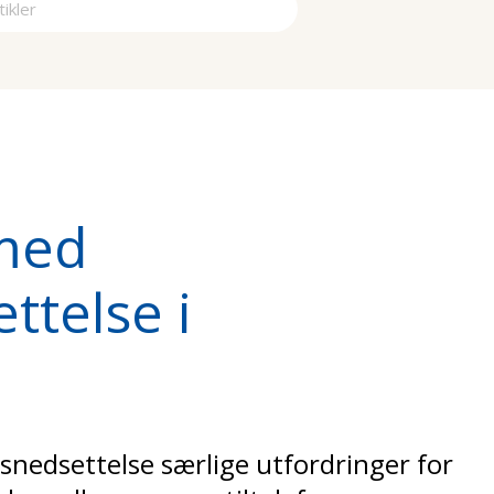
a
med
ttelse i
snedsettelse særlige utfordringer for