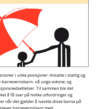
soner i ulike posisjoner: Ansatte i statlig og
e barnevernsbarn- nå unge voksne, og
ksjonsnedsettelser. Til sammen ble det
ket å få svar på hvilke utfordringer og
r når det gjelder å ivareta disse barna på
pplever barnevernsbarn med