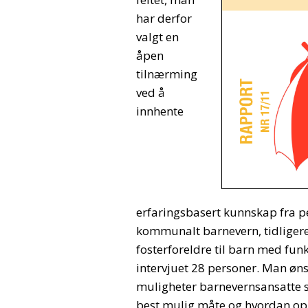
har derfor
valgt en
åpen
tilnærming
ved å
innhente
erfaringsbasert kunnskap fra per
kommunalt barnevern, tidliger
fosterforeldre til barn med fun
intervjuet 28 personer. Man øns
muligheter barnevernsansatte se
best mulig måte og hvordan o