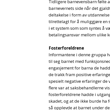
Tidligere barnevensbarn følte a
barnevernets side når det gjal
deltakelse i form av utdannelse 
tilrettelagt for å muliggjøre en
i et system som som syntes å væ
betalingsansvar mellom ulike k
Fosterforeldrene
Informantene i denne gruppa had
til seg barnet med funksjonsneds
engasjement for barna de hadde
de trakk fram positive erfaring
spesielt negative erfaringer de v
flere var at saksbehandlerne vist
fosterforeldrene hadde i utgang
skadet, og at de ikke burde ha f
så opplevde at barnet under der