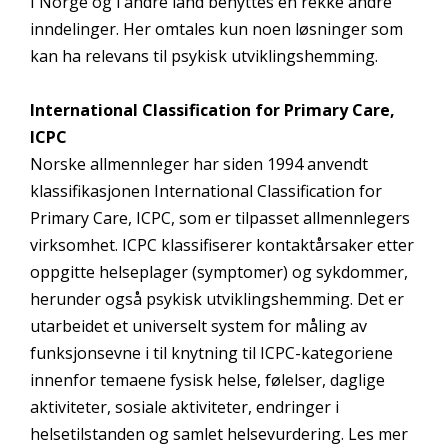
I Norge og i andre land benyttes en rekke andre
inndelinger. Her omtales kun noen løsninger som
kan ha relevans til psykisk utviklingshemming.
International Classification for Primary Care,
ICPC
Norske allmennleger har siden 1994 anvendt
klassifikasjonen International Classification for
Primary Care, ICPC, som er tilpasset allmennlegers
virksomhet. ICPC klassifiserer kontaktårsaker etter
oppgitte helseplager (symptomer) og sykdommer,
herunder også psykisk utviklingshemming. Det er
utarbeidet et universelt system for måling av
funksjonsevne i til knytning til ICPC-kategoriene
innenfor temaene fysisk helse, følelser, daglige
aktiviteter, sosiale aktiviteter, endringer i
helsetilstanden og samlet helsevurdering. Les mer