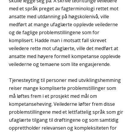
skulle legge seg på. Å skrive teoritunge veiledere
med et språk preget av fagterminologi rettet mot
ansatte med utdanning på høgskolenivå, ville
medført at mange ufaglærte opplevde veilederne
og de faglige problemstillingene som for
komplisert. Hadde man i motsatt fall skrevet
veiledere rette mot ufaglærte, ville det medført at
ansatte med høyere formell kompetanse opplevde
veilederne og temaene som lite engasjerende.
Tjenesteyting til personer med utviklingshemming
reiser mange kompliserte problemstillinger som
må løftes frem i et prosjekt med mål om
kompetanseheving. Veilederne løfter frem disse
problemstillingene med et lettfattelig språk som gir
ufaglærte tilgang til drøftingene og som samtidig
opprettholder relevansen og kompleksiteten for