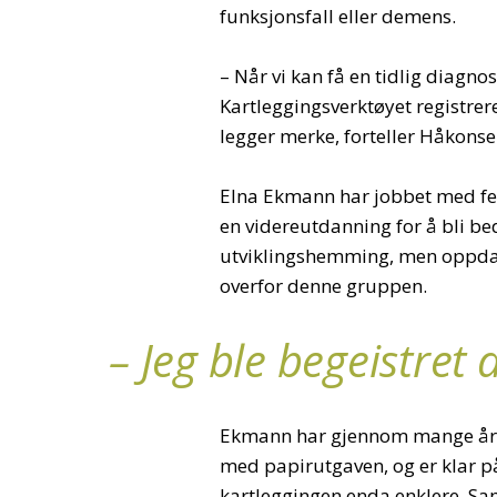
funksjonsfall eller demens.
– Når vi kan få en tidlig diagnos
Kartleggingsverktøyet registrere
legger merke, forteller Håkonse
Elna Ekmann har jobbet med felt
en videreutdanning for å bli b
utviklingshemming, men oppdage
overfor denne gruppen.
– Jeg ble begeistret
Ekmann har gjennom mange år 
med papirutgaven, og er klar på
kartleggingen enda enklere. Sa