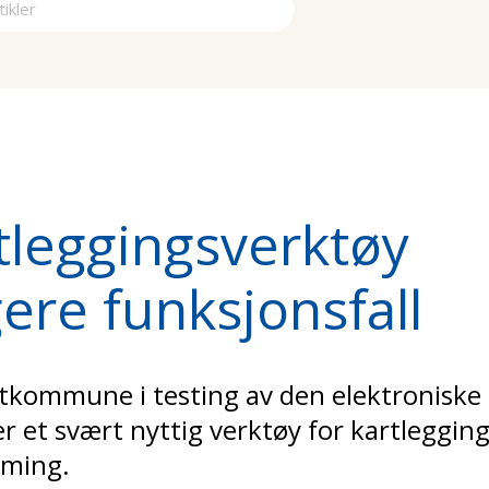
a
rtleggingsverktøy
ere funksjonsfall
kommune i testing av den elektroniske
er et svært nyttig verktøy for kartleggin
mming.