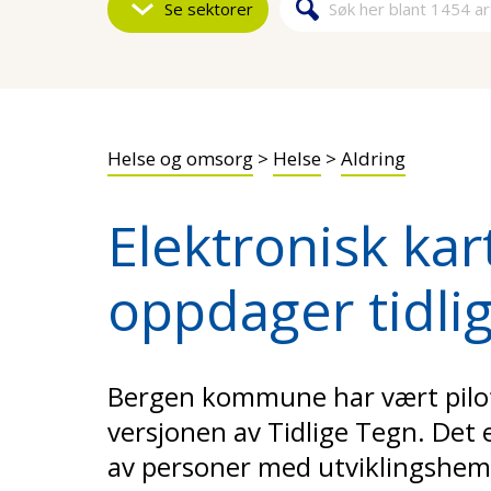
Se sektorer
Søk
Søkeskjem
Helse og omsorg
>
Helse
>
Aldring
Elektronisk ka
oppdager tidlig
Bergen kommune har vært pilot
versjonen av Tidlige Tegn. Det 
av personer med utviklingshe