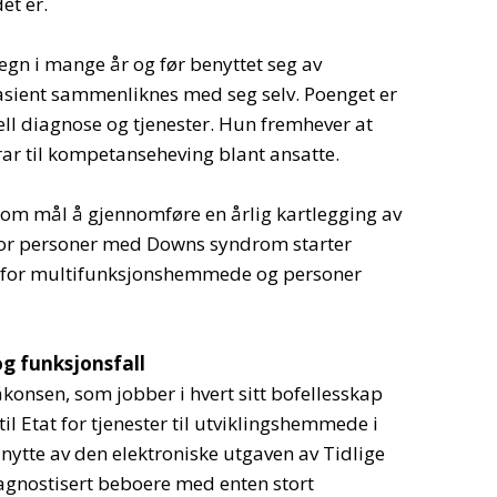
et er.
Tegn i mange år og før benyttet seg av
asient sammenliknes med seg selv. Poenget er
ll diagnose og tjenester. Hun fremhever at
ar til kompetanseheving blant ansatte.
om mål å gjennomføre en årlig kartlegging av
For personer med Downs syndrom starter
og for multifunksjonshemmede og personer
og funksjonsfall
konsen, som jobber i hvert sitt bofellesskap
l Etat for tjenester til utviklingshemmede i
ytte av den elektroniske utgaven av Tidlige
iagnostisert beboere med enten stort