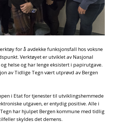
verktøy for å avdekke funksjonsfall hos voksne
idspunkt. Verktøyet er utviklet av Nasjonal
og helse og har lenge eksistert i papirutgave.
rsjon av Tidlige Tegn vært utprøvd av Bergen
en i Etat for tjenester til utviklingshemmede
ektroniske utgaven, er entydig positive. Alle i
e Tegn har hjulpet Bergen kommune med tidlig
tilfeller skyldes det demens.