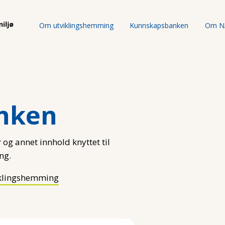
Om utviklingshemming
Kunnskapsbanken
Om N
nken
 og annet innhold knyttet til
ng.
klingshemming