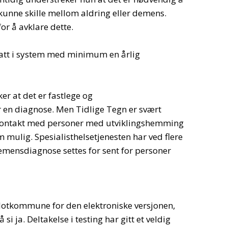
 kunne skille mellom aldring eller demens.
for å avklare dette.
 satt i system med minimum en årlig
r at det er fastlege og
r en diagnose. Men Tidlige Tegn er svært
g kontakt med personer med utviklingshemming
m mulig. Spesialisthelsetjenesten har ved flere
emensdiagnose settes for sent for personer
ilotkommune for den elektroniske versjonen,
i ja. Deltakelse i testing har gitt et veldig