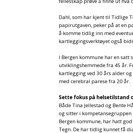
fellesskap prøve å finne ut hva d
Dahl, som har kjent til Tidlige 
papirutgaven, peker på at en p
å komme tidlig inn med eventue
kartleggingsverktøyet også bidr
I Bergen kommune har en satt s
utviklingshemmede fra 45 år. 
kartlegging ved 30 års alder 
med cerebral parese fra 20 år.
Sette fokus på helsetilstand 
Både Tina Jellestad og Bente Hå
og sitter i kompetansegruppen ti
Bergen kommune, har hatt god n
Tegn. De har tidlig kunnet få d