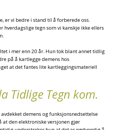
e, er vi bedre i stand til å forberede oss.
r hverdagslige tegn som vi kanskje ikke ellers
n.
et i mer enn 20 år. Hun tok blant annet tidlig
edre på å kartlegge demens hos
t at det fantes lite kartleggingsmateriell
 da Tidlige Tegn kom.
avdekket demens og funksjonsnedsettelse
 at den elektroniske versjonen gjør
mtidig understreker hun at det er nødvendig å