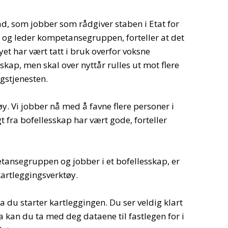
, som jobber som rådgiver staben i Etat for
 og leder kompetansegruppen, forteller at det
et har vært tatt i bruk overfor voksne
ap, men skal over nyttår rulles ut mot flere
ngstjenesten.
tøy. Vi jobber nå med å favne flere personer i
fra bofellesskap har vært gode, forteller
etansegruppen og jobber i et bofellesskap, er
 kartleggingsverktøy.
ra du starter kartleggingen. Du ser veldig klart
 kan du ta med deg dataene til fastlegen for i