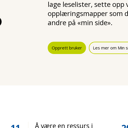
lage leselister, sette opp
opplæringsmapper som d
andre på «min side».
Opprett bruker
Les mer om Min s
Å være en ressurs i
11
2