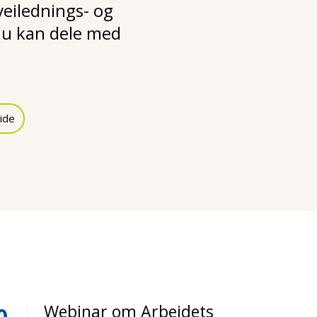
 veilednings- og
u kan dele med
ide
Webinar om Arbeidets
0