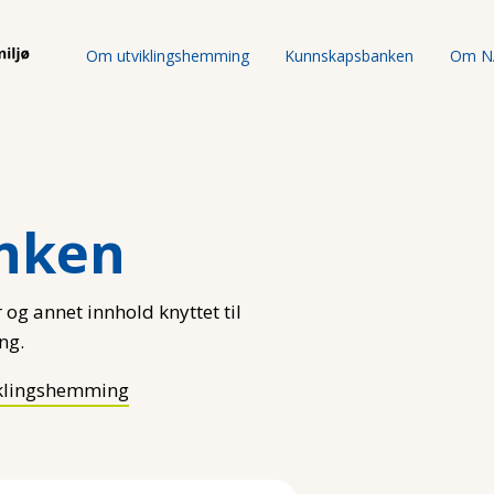
Om utviklingshemming
Kunnskapsbanken
Om N
nken
 og annet innhold knyttet til
ng.
klingshemming