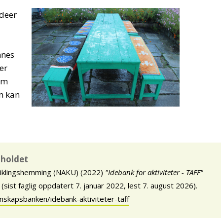
ideer
nnes
er
om
n kan
nnholdet
viklingshemming (NAKU) (2022)
"Idebank for aktiviteter - TAFF"
ist faglig oppdatert 7. januar 2022, lest 7. august 2026).
nnskapsbanken/idebank-aktiviteter-taff