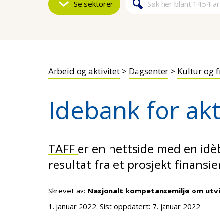
Se sektorer
Søk
Søkeskjem
Arbeid og aktivitet
>
Dagsenter
>
Kultur og f
Idebank for akt
TAFF
er en nettside med en idèb
resultat fra et prosjekt finansi
Skrevet av:
Nasjonalt kompetansemiljø om utv
1. januar 2022
. Sist oppdatert:
7. januar 2022