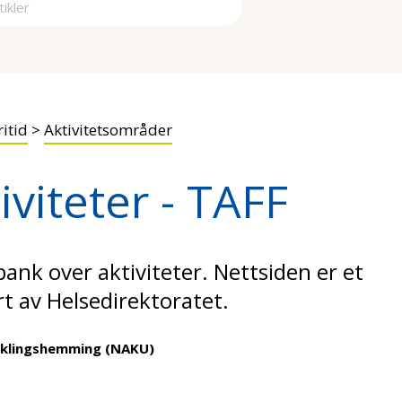
a
ritid
>
Aktivitetsområder
iviteter - TAFF
ank over aktiviteter. Nettsiden er et
ert av Helsedirektoratet.
iklingshemming (NAKU)