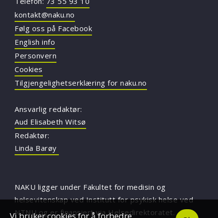
Telefon:
73 55 93 10
kontakt@naku.no
Følg oss på Facebook
English info
Personvern
Cookies
Tilgjengelighetserklæring for naku.no
Ansvarlig redaktør:
Aud Elisabeth Witsø
Redaktør:
Linda Barøy
NAKU ligger under Fakultet for medisin og
helsevitenskap ved Institutt for psykisk helse ved
NTNU
og er finansiert via Helsedirektoratet.
Vi bruker cookies for å forbedre