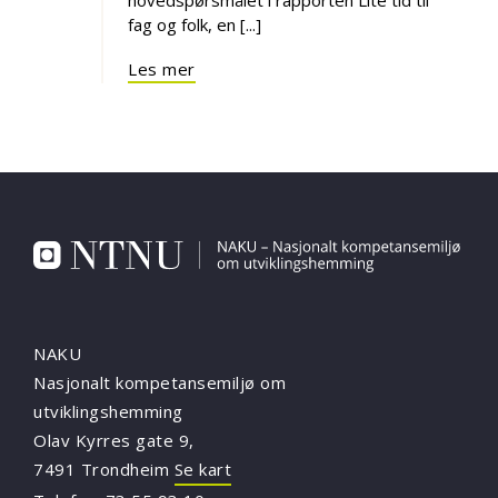
fag og folk, en [...]
Les mer
NAKU
Nasjonalt kompetansemiljø om
utviklingshemming
Olav Kyrres gate 9,
7491 Trondheim
Se kart