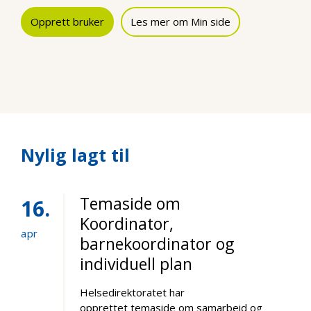
Opprett bruker
Les mer om Min side
Nylig lagt til
Temaside om
16
Koordinator,
apr
barnekoordinator og
individuell plan
Helsedirektoratet har
opprettet temaside om samarbeid og