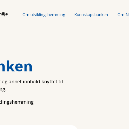
Om utviklingshemming
Kunnskapsbanken
Om N
nken
 og annet innhold knyttet til
ng.
klingshemming