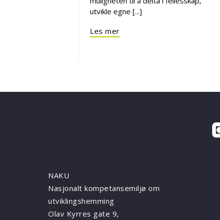
muligheten til å delta i fellesskap,
utvikle egne [...]
Les mer
NAKU
Nasjonalt kompetansemiljø om
utviklingshemming
Olav Kyrres gate 9,