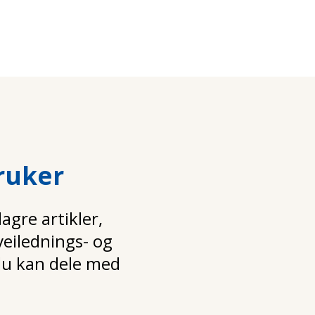
ruker
gre artikler,
 veilednings- og
u kan dele med