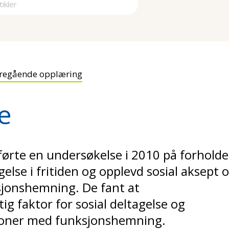
a
regående opplæring
e
ørte en undersøkelse i 2010
på forholde
gelse i fritiden og opplevd sosial aksept 
jonshemning. De fant at
ig f
aktor for sosial deltagelse og
rsoner med funksjonshemning.