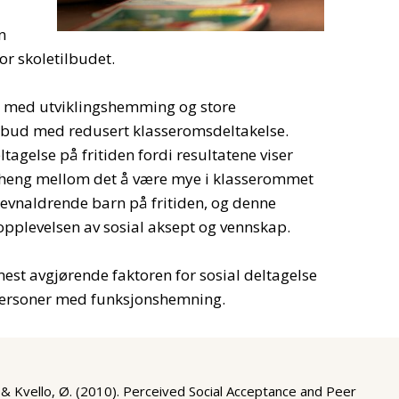
n
r skoletilbudet.
rn med utviklingshemming og store
tilbud med redusert klasseromsdeltakelse.
eltagelse på fritiden fordi resultatene viser
nheng mellom det å være mye i klasserommet
vnaldrende barn på fritiden, og denne
opplevelsen av sosial aksept og vennskap.
mest avgjørende faktoren for sosial deltagelse
 personer med funksjonshemning.
& Kvello, Ø. (2010). Perceived Social Acceptance and Peer