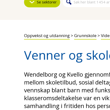
Se sektorer
Søk
Søkeskjem
Oppvekst og utdanning
>
Grunnskole
>
Vide
Venner og skol
Wendelborg og Kvello gjennomf
mellom skoletilbud, sosial delta
vennskap blant barn med funks
klasseromsdeltakelse var en vikt
samhandling i fritiden hos pe