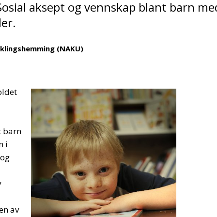
 Sosial aksept og vennskap blant barn me
er.
iklingshemming (NAKU)
oldet
t barn
 i
 og
v
en av