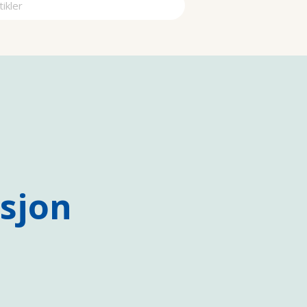
a
sjon