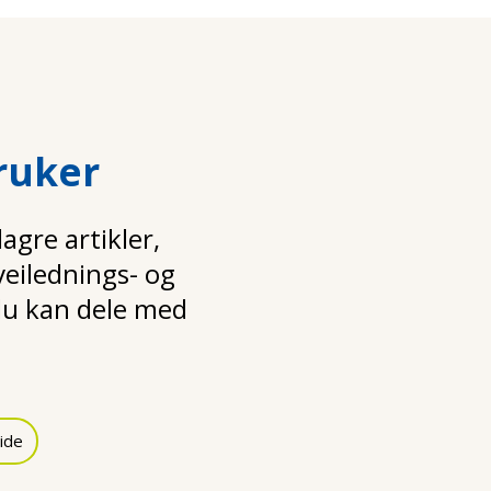
ruker
gre artikler,
 veilednings- og
u kan dele med
ide