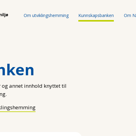
Om utviklingshemming
Kunnskapsbanken
Om N
nken
 og annet innhold knyttet til
ng.
klingshemming