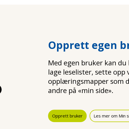
Opprett egen b
Med egen bruker kan du la
lage leselister, sette opp
opplæringsmapper som d
andre på «min side».
Opprett bruker
Les mer om Min s