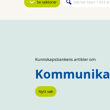
Se sektorer
Søk
Søkeskjem
Kunnskapsbankens artikler om
Kommunika
Nytt søk