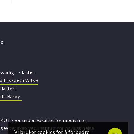
svarlig redaktør:
d Elisabeth Witsø
daktør:
nda Barøy
KU ligger under Fakultet for medisin og
lsevitenskap ved Institutt for psykisk helse
Vi bruker cookies for å forbedre