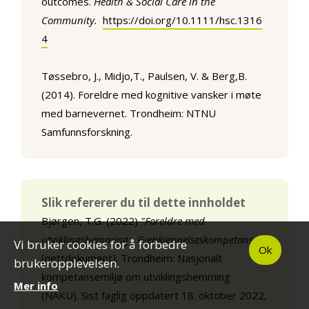
outcomes.
Health & Social Care in the
Community.
https://doi.org/10.1111/hsc.1316
4
Tøssebro, J., Midjo,T., Paulsen, V. & Berg,B.
(2014). Foreldre med kognitive vansker i møte
med barnevernet. Trondheim: NTNU
Samfunnsforskning.
Slik refererer du til dette innholdet
Bjørgen, T.G. (2022)
"Foreldre med
utviklingshemming - Gjenkjennelseskompetanse"
Vi bruker cookies for å forbedre
Ok
[nettdokument]. Trondheim: Nasjonalt
brukeropplevelsen.
kompetansemiljø om utviklingshemming
Mer info
(NAKU). Sist faglig oppdatert 18. oktober 2022,