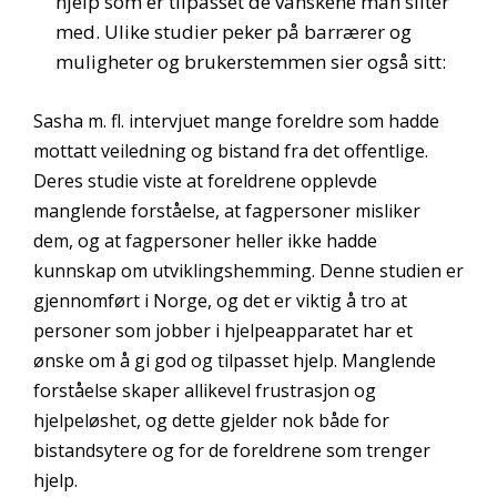
hjelp som er tilpasset de vanskene man sliter
med. Ulike studier peker på barrærer og
muligheter og brukerstemmen sier også sitt:
Sasha m. fl. intervjuet mange foreldre som hadde
mottatt veiledning og bistand fra det offentlige.
Deres studie viste at foreldrene opplevde
manglende forståelse, at fagpersoner misliker
dem, og at fagpersoner heller ikke hadde
kunnskap om utviklingshemming. Denne studien er
gjennomført i Norge, og det er viktig å tro at
personer som jobber i hjelpeapparatet har et
ønske om å gi god og tilpasset hjelp. Manglende
forståelse skaper allikevel frustrasjon og
hjelpeløshet, og dette gjelder nok både for
bistandsytere og for de foreldrene som trenger
hjelp.