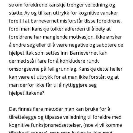
se om foreldrene kanskje trenger veiledning og
støtte. Av og til kan uttrykk for kognitive vansker
føre til at barnevernet misforstår disse foreldrene,
fordi man kanskje tolker adferden til å bety at
foreldrene har manglende motivasjon, ikke ønsker
å endre seg eller til å være negative og sabotere de
hjelpetiltak som settes inn. Barnevernet kan
dermed stå i fare for å konkludere rundt
omsorgsevne på feil grunnlag. Kanskje dette heller
kan være et uttrykk for at man ikke forstår, og at
man derfor ikke får til å nyttiggjøre seg
hjelpetiltakene?
Det finnes flere metoder man kan bruke for å
tilrettelegge og tilpasse veiledning til foreldre med
kognitive funksjonsnedsettelser, (noe vi vil komme
tilbake til senere), men man lykkes jo ikke med