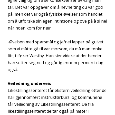
egne valg og om å se konsekvenser av valg man
tar. Det var oppgaver om å nevne ting du var god
på, men det var også fysiske øvelser som handlet
om å utforske sin egen intimsone og øve på å si nei
når noen kom for nær.
-Øvelsen med spørsmål og ja/nei lapper på gulvet
som vi måtte gå til var morsom, da må man tenke
litt, tilfører Westby. Han sier videre at det hender
han setter seg ned og går igjennom permen i dag
også.
Veiledning underveis
Likestillingssenteret får ekstern veiledning etter de
har gjennomført instruktørkurs, og kommunene
får veiledning av Likestillingssenteret. De fra
likestillingssenteret deltar også på møter i