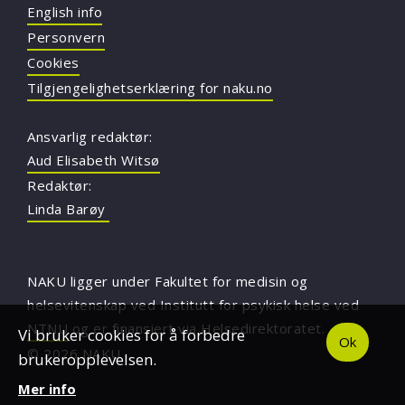
English info
Personvern
Cookies
Tilgjengelighetserklæring for naku.no
Ansvarlig redaktør:
Aud Elisabeth Witsø
Redaktør:
Linda Barøy
NAKU ligger under Fakultet for medisin og
helsevitenskap ved Institutt for psykisk helse ved
NTNU
og er finansiert via Helsedirektoratet.
Vi bruker cookies for å forbedre
Ok
© 2026 NAKU
brukeropplevelsen.
Mer info