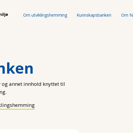
Om utviklingshemming
Kunnskapsbanken
Om N
nken
 og annet innhold knyttet til
ng.
klingshemming