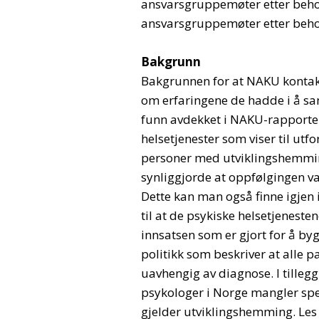
ansvarsgruppemøter etter behov
ansvarsgruppemøter etter beho
Bakgrunn
Bakgrunnen for at NAKU kontakte
om erfaringene de hadde i å s
funn avdekket i NAKU-rapporte
helsetjenester som viser til ut
personer med utviklingshemmin
synliggjorde at oppfølgingen var
Dette kan man også finne igjen i
til at de psykiske helsetjenesten
innsatsen som er gjort for å by
politikk som beskriver at alle pa
uavhengig av diagnose. I tillegg 
psykologer i Norge mangler spe
gjelder utviklingshemming. Les