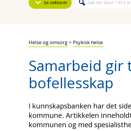
Se sektorer
Søk
Søkeskjem
Helse og omsorg
>
Psykisk helse
Samarbeid gir t
bofellesskap
I kunnskapsbanken har det side
kommune. Artikkelen inneholdt
kommunen og med spesialisthel