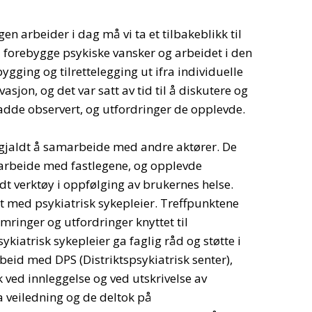
en arbeider i dag må vi ta et tilbakeblikk til
 forebygge psykiske vansker og arbeidet i den
ing og tilrettelegging ut ifra individuelle
sjon, og det var satt av tid til å diskutere og
adde observert, og utfordringer de opplevde.
gjaldt å samarbeide med andre aktører. De
rbeide med fastlegene, og opplevde
 verktøy i oppfølging av brukernes helse.
t med psykiatrisk sykepleier. Treffpunktene
ymringer og utfordringer knyttet til
kiatrisk sykepleier ga faglig råd og støtte i
eid med DPS (Distriktspsykiatrisk senter),
 ved innleggelse og ved utskrivelse av
a veiledning og de deltok på