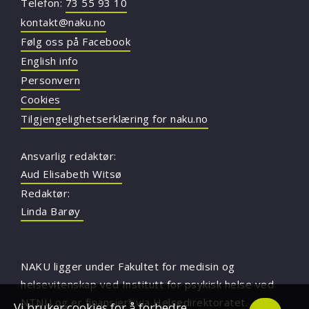
Telefon:
73 55 93 10
kontakt@naku.no
Følg oss på Facebook
English info
Personvern
Cookies
Tilgjengelighetserklæring for naku.no
Ansvarlig redaktør:
Aud Elisabeth Witsø
Redaktør:
Linda Barøy
NAKU ligger under Fakultet for medisin og
helsevitenskap ved Institutt for psykisk helse ved
NTNU
og er finansiert via Helsedirektoratet.
Vi bruker cookies for å forbedre