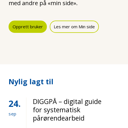
med andre på «min side».
Opprett bruker
Les mer om Min side
Nylig lagt til
DIGGPÅ – digital guide
24
for systematisk
sep
pårørendearbeid