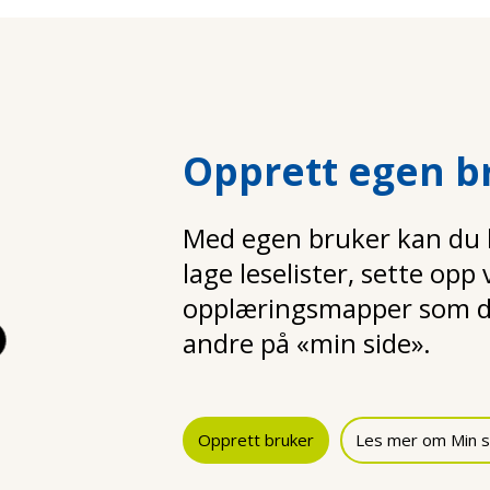
Opprett egen b
Med egen bruker kan du la
lage leselister, sette opp
opplæringsmapper som d
andre på «min side».
Opprett bruker
Les mer om Min s