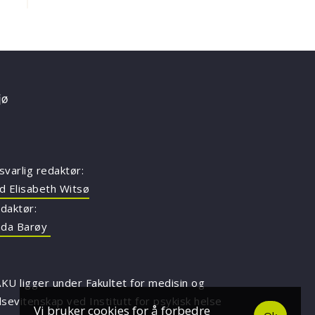
svarlig redaktør:
d Elisabeth Witsø
daktør:
nda Barøy
KU ligger under Fakultet for medisin og
lsevitenskap ved Institutt for psykisk helse
Vi bruker cookies for å forbedre