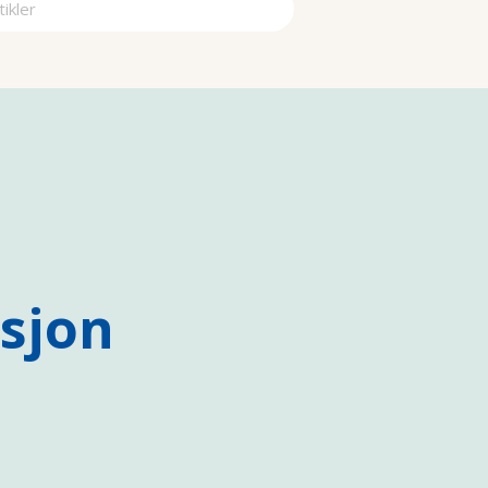
a
sjon