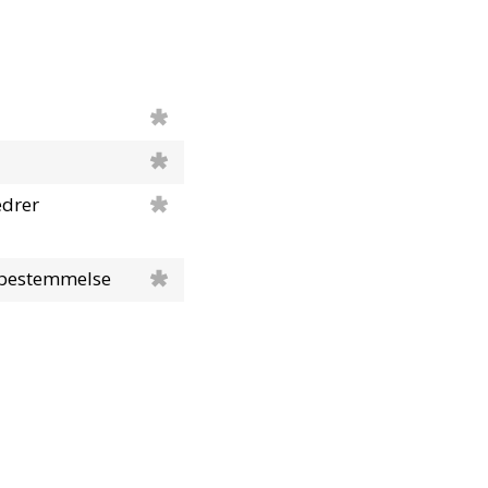
drer
lvbestemmelse