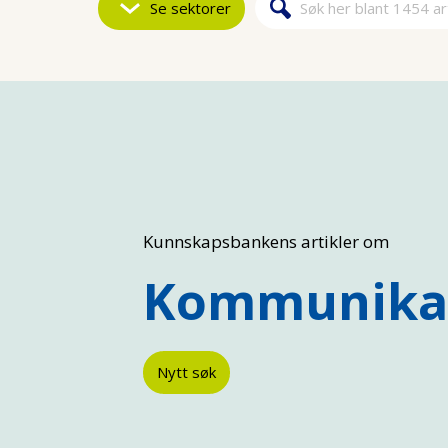
Se sektorer
Søk
Søkeskjem
Kunnskapsbankens artikler om
Kommunika
Nytt søk