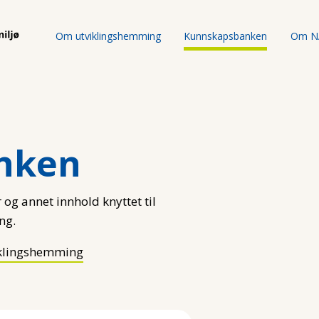
Om utviklingshemming
Kunnskapsbanken
Om N
nken
 og annet innhold knyttet til
ng.
klingshemming