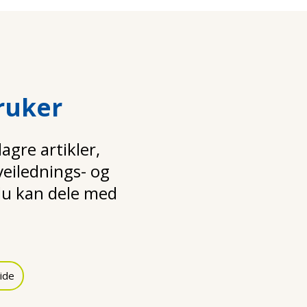
ruker
gre artikler,
 veilednings- og
u kan dele med
ide