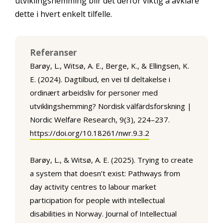
utviklingshemming blir det derfor viktig å avklare
dette i hvert enkelt tilfelle.
Referanser
Barøy, L., Witsø, A. E., Berge, K., & Ellingsen, K.
E. (2024). Dagtilbud, en vei til deltakelse i
ordinært arbeidsliv for personer med
utviklingshemming? Nordisk välfärdsforskning |
Nordic Welfare Research, 9(3), 224–237.
https://doi.org/10.18261/nwr.9.3.2
Barøy, L., & Witsø, A. E. (2025). Trying to create
a system that doesn’t exist: Pathways from
day activity centres to labour market
participation for people with intellectual
disabilities in Norway. Journal of Intellectual