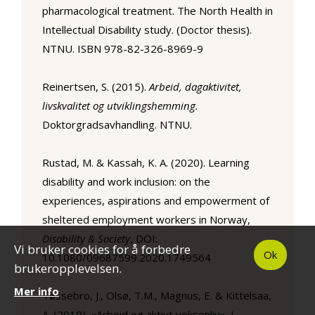
pharmacological treatment. The North Health in
Intellectual Disability study. (Doctor thesis).
NTNU. ISBN 978-82-326-8969-9
Reinertsen, S. (2015).
Arbeid, dagaktivitet,
livskvalitet og utviklingshemming.
Doktorgradsavhandling. NTNU.
Rustad, M. & Kassah, K. A. (2020). Learning
disability and work inclusion: on the
experiences, aspirations and empowerment of
sheltered employment workers in Norway,
Disability & Society
, DOI:
Vi bruker cookies for å forbedre
Ok
10.1080/09687599.2020.1749564
brukeropplevelsen.
Mer info
Tøssebro, J., Olsø, T.M., Magnus, E. & Kittelsaa,
A. (2019). «Arbeid og aktivt voksenliv». I