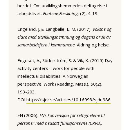
bordet. Om utviklingshemmedes deltagelse i
arbeidslivet.
Fontene Forskning,
(2), 4-19.
Engeland, J. & Langballe, E. M. (2017).
Voksne og
eldre med utviklingshemming og dagens bruk av
samarbeidsfora i kommunene.
Aldring og helse.
Engeset, A., Söderström, S. & Vik, K. (2015) Day
activity centers – work for people with
intellectual disabilities: A Norwegian
perspective. Work (Reading, Mass.), 50(2),
193-203.
DOI:
https://sjdr.se/articles/10.16993/sjdr.986
FN (2006).
FNs konvensjon for rettighetene til
personer med nedsatt funksjonsevne (CRPD).