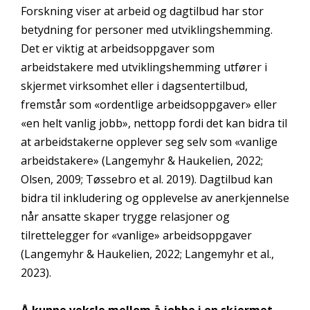
Forskning viser at arbeid og dagtilbud har stor
betydning for personer med utviklingshemming.
Det er viktig at arbeidsoppgaver som
arbeidstakere med utviklingshemming utfører i
skjermet virksomhet eller i dagsentertilbud,
fremstår som «ordentlige arbeidsoppgaver» eller
«en helt vanlig jobb», nettopp fordi det kan bidra til
at arbeidstakerne opplever seg selv som «vanlige
arbeidstakere» (Langemyhr & Haukelien, 2022;
Olsen, 2009; Tøssebro et al. 2019). Dagtilbud kan
bidra til inkludering og opplevelse av anerkjennelse
når ansatte skaper trygge relasjoner og
tilrettelegger for «vanlige» arbeidsoppgaver
(Langemyhr & Haukelien, 2022; Langemyhr et al.,
2023).
Å kunne veksle mellom å jobbe i en skjermet