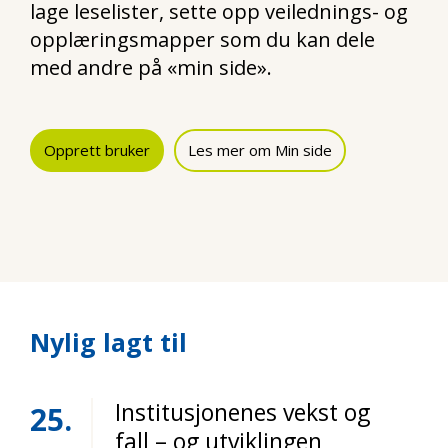
lage leselister, sette opp veilednings- og
opplæringsmapper som du kan dele
med andre på «min side».
Opprett bruker
Les mer om Min side
Nylig lagt til
Institusjonenes vekst og
25
fall – og utviklingen