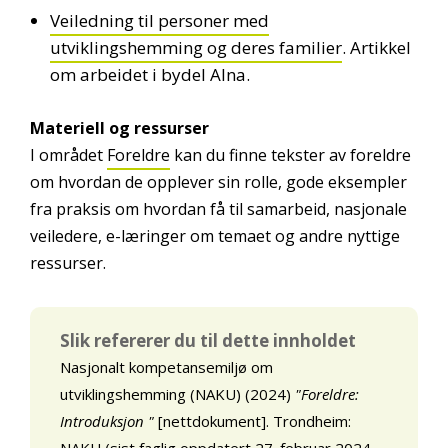
Veiledning til personer med
utviklingshemming og deres familier
. Artikkel
om arbeidet i bydel Alna.
Materiell og ressurser
I området
Foreldre
kan du finne tekster av foreldre
om hvordan de opplever sin rolle, gode eksempler
fra praksis om hvordan få til samarbeid, nasjonale
veiledere, e-læringer om temaet og andre nyttige
ressurser.
Slik refererer du til dette innholdet
Nasjonalt kompetansemiljø om
utviklingshemming (NAKU) (2024)
"Foreldre:
Introduksjon "
[nettdokument]. Trondheim:
NAKU (sist faglig oppdatert 27. februar 2024,