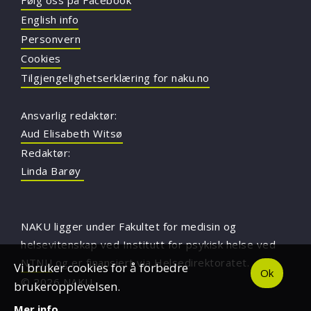
Følg oss på Facebook
English info
Personvern
Cookies
Tilgjengelighetserklæring for naku.no
Ansvarlig redaktør:
Aud Elisabeth Witsø
Redaktør:
Linda Barøy
NAKU ligger under Fakultet for medisin og
helsevitenskap ved Institutt for psykisk helse ved
NTNU
og er finansiert via Helsedirektoratet.
Vi bruker cookies for å forbedre
Ok
© 2026 NAKU
brukeropplevelsen.
Mer info