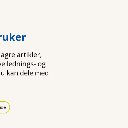
ruker
gre artikler,
 veilednings- og
u kan dele med
ide