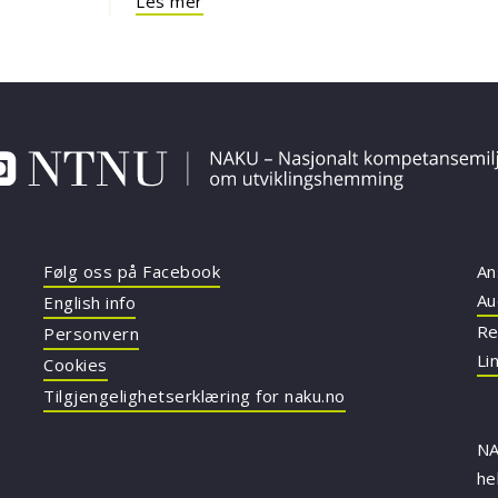
Les mer
Følg oss på Facebook
An
Au
English info
Re
Personvern
Li
Cookies
Tilgjengelighetserklæring for naku.no
NA
he