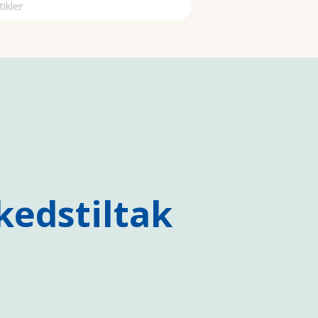
a
edstiltak