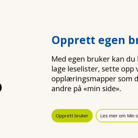
Opprett egen b
Med egen bruker kan du la
lage leselister, sette opp
opplæringsmapper som d
andre på «min side».
Opprett bruker
Les mer om Min s