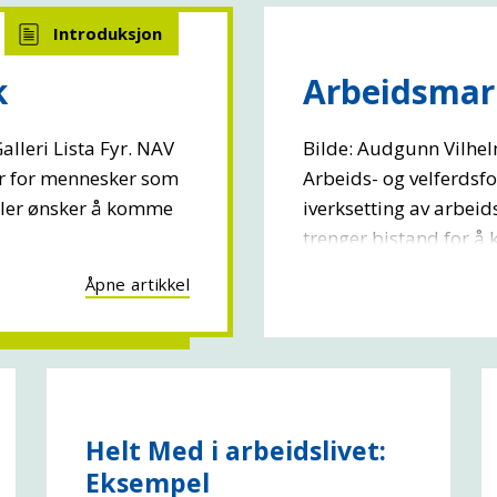
k
Arbeidsmark
lleri Lista Fyr. NAV
Bilde: Audgunn Vilhel
ler for mennesker som
Arbeids- og velferdsfo
 eller ønsker å komme
iverksetting av arbei
trenger bistand for å k
Åpne artikkel
Helt Med i arbeidslivet:
Eksempel