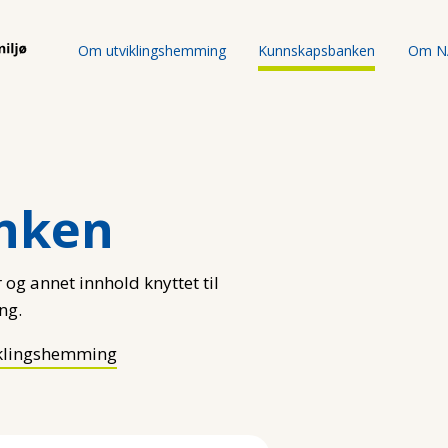
Om utviklingshemming
Kunnskapsbanken
Om N
nken
 og annet innhold knyttet til
ng.
klingshemming