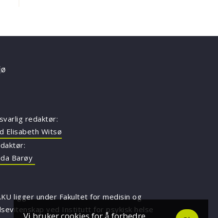
svarlig redaktør:
d Elisabeth Witsø
daktør:
nda Barøy
KU ligger under Fakultet for medisin og
lsevitenskap ved Institutt for psykisk helse
Vi bruker cookies for å forbedre