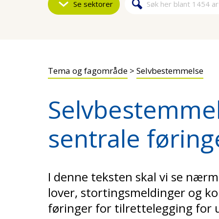
Se sektorer
Søk
Søkeskjem
Tema og fagområde
>
Selvbestemmelse
Selvbestemmel
sentrale føring
I denne teksten skal vi se nær
lover, stortingsmeldinger og k
føringer for tilrettelegging fo