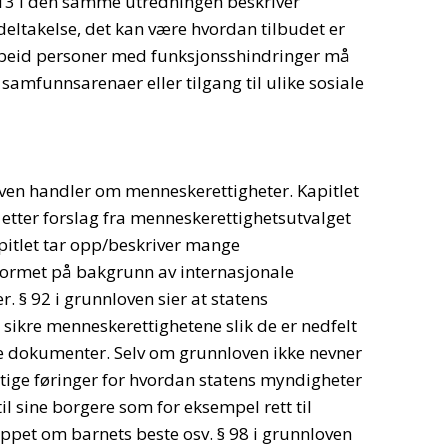
l 13 i den samme utredningen beskriver
deltakelse, det kan være hvordan tilbudet er
rbeid personer med funksjonsshindringer må
 samfunnsarenaer eller tilgang til ulike sosiale
oven handler om menneskerettigheter. Kapitlet
 etter forslag fra menneskerettighetsutvalget
apitlet tar opp/beskriver mange
formet på bakgrunn av internasjonale
 § 92 i grunnloven sier at statens
sikre menneskerettighetene slik de er nedfelt
e dokumenter. Selv om grunnloven ikke nevner
tige føringer for hvordan statens myndigheter
il sine borgere som for eksempel rett til
sippet om barnets beste osv. § 98 i grunnloven