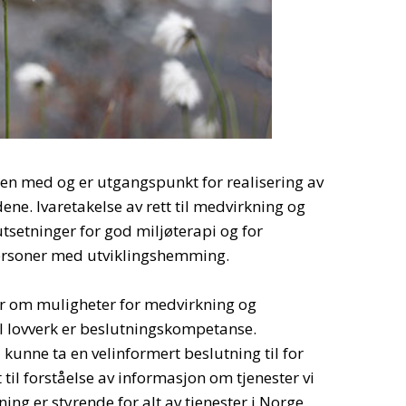
 med og er utgangspunkt for realisering av
ene. Ivaretakelse av rett til medvirkning og
tsetninger for god miljøterapi og for
 personer med utviklingshemming.
ker om muligheter for medvirkning og
il lovverk er beslutningskompetanse.
unne ta en velinformert beslutning til for
 til forståelse av informasjon om tjenester vi
ing er styrende for alt av tjenester i Norge.