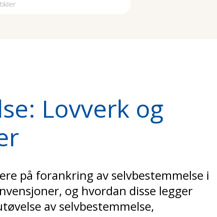
a
se: Lovverk og
er
mere på forankring av selvbestemmelse i
onvensjoner, og hvordan disse legger
r utøvelse av selvbestemmelse,