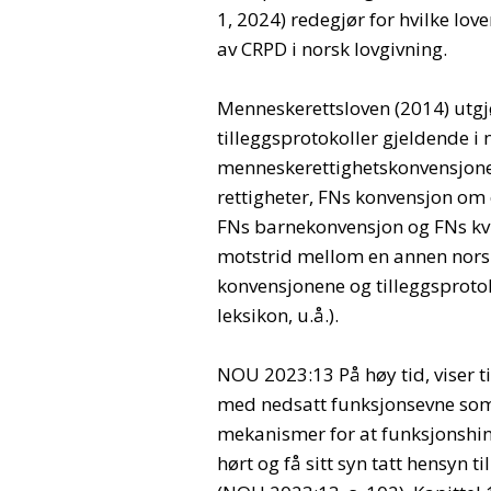
1, 2024) redegjør for hvilke lo
av CRPD i norsk lovgivning.
Menneskerettsloven (2014) utg
tilleggsprotokoller gjeldende i 
menneskerettighetskonvensjonen
rettigheter, FNs konvensjon om 
FNs barnekonvensjon og FNs kvi
motstrid mellom en annen norsk
konvensjonene og tilleggsprotok
leksikon, u.å.).
NOU 2023:13 På høy tid, viser t
med nedsatt funksjonsevne som
mekanismer for at funksjonshind
hørt og få sitt syn tatt hensyn t