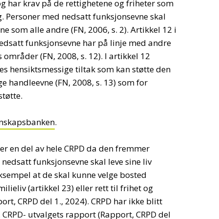
og har krav på de rettighetene og friheter som
g. Personer med nedsatt funksjonsevne skal
ine som alle andre (FN, 2006, s. 2). Artikkel 12 i
edsatt funksjonsevne har på linje med andre
s områder (FN, 2008, s. 12). I artikkel 12
ffes hensiktsmessige tiltak som kan støtte den
ige handleevne (FN, 2008, s. 13) som for
tøtte.
unnskapsbanken
.
r en del av hele CRPD da den fremmer
nedsatt funksjonsevne skal leve sine liv
eksempel at de skal kunne velge bosted
milieliv (artikkel 23) eller rett til frihet og
port, CRPD del 1., 2024). CRPD har ikke blitt
. CRPD- utvalgets rapport (Rapport, CRPD del