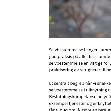
Selvbestemmelse henger sammen
god praksis på alle disse områd
selvbestemmelse er viktige foru
praktisering av rettigheter til
Et sentralt begrep når vi snak
selvbestemmelse i tilknytning t
Beslutningskompetanse betyr å k
eksempel tjenester og er knyttet
får tilbud om. Å gjøre en beslutn