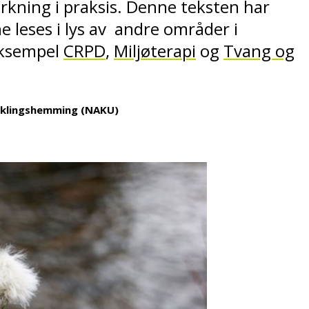
kning i praksis. Denne teksten har
leses i lys av andre områder i
eksempel
CRPD
,
Miljøterapi
og
Tvang og
iklingshemming (NAKU)