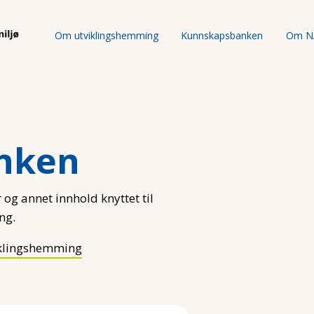
Om utviklingshemming
Kunnskapsbanken
Om N
nken
 og annet innhold knyttet til
ng.
klingshemming