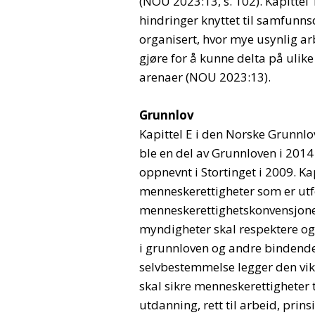
(NOU 2023:13, s. 102). Kapitte
hindringer knyttet til samfunns
organisert, hvor mye usynlig a
gjøre for å kunne delta på ulike
arenaer (NOU 2023:13).
Grunnlov
Kapittel E i den Norske Grunnl
ble en del av Grunnloven i 2014
oppnevnt i Stortinget i 2009. K
menneskerettigheter som er ut
menneskerettighetskonvensjoner.
myndigheter skal respektere og 
i grunnloven og andre bindend
selvbestemmelse legger den vik
skal sikre menneskerettigheter t
utdanning, rett til arbeid, prin