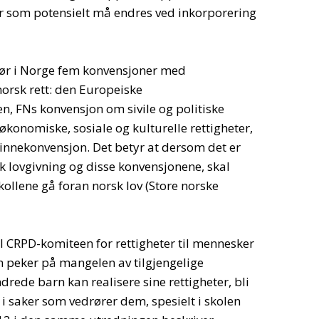
ver som potensielt må endres ved inkorporering
jør i Norge fem konvensjoner med
norsk rett: den Europeiske
, FNs konvensjon om sivile og politiske
økonomiske, sosiale og kulturelle rettigheter,
nnekonvensjon. Det betyr at dersom det er
 lovgivning og disse konvensjonene, skal
ollene gå foran norsk lov (Store norske
il CRPD-komiteen for rettigheter til mennesker
 peker på mangelen av tilgjengelige
rede barn kan realisere sine rettigheter, bli
il i saker som vedrører dem, spesielt i skolen