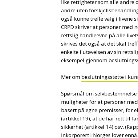
like rettigheter som alle andre 
andre uten forskjellsbehandlin
også kunne treffe valg i livene s
CRPD skriver at personer med n
rettslig handleevne på alle livet
skrives det også at det skal tre
enkelte i utøvelsen av sin rettsl
eksempel gjennom beslutningss
Mer om
beslutningsstøtte i k
Spørsmål om selvbestemmelse e
muligheter for at personer med 
basert på egne premisser, for 
(artikkel 19), at de har rett til fa
sikkerhet (artikkel 14) osv. (Rap
inkorporert i Norges lover ennå