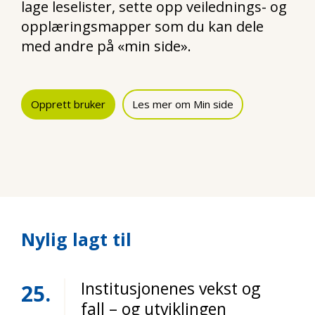
lage leselister, sette opp veilednings- og
opplæringsmapper som du kan dele
med andre på «min side».
Opprett bruker
Les mer om Min side
Nylig lagt til
Institusjonenes vekst og
25
fall – og utviklingen